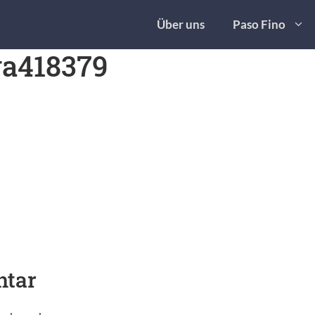
Über uns
Paso Fino
va418379
ntar