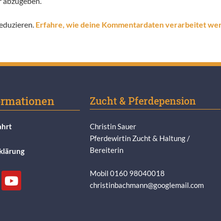
r abzugeben.
eduzieren.
Erfahre, wie deine Kommentardaten verarbeitet we
ormationen
Zucht & Pferdepension
ahrt
Christin Sauer
Pferdewirtin Zucht & Haltung /
Bereiterin
klärung
Mobil 0160 98040018
christinbachmann@googlemail.com