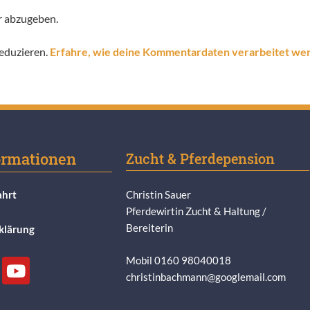
r abzugeben.
eduzieren.
Erfahre, wie deine Kommentardaten verarbeitet we
ormationen
Zucht & Pferdepension
ahrt
Christin Sauer
Pferdewirtin Zucht & Haltung /
Bereiterin
klärung
Mobil 0160 98040018
christinbachmann@googlemail.com